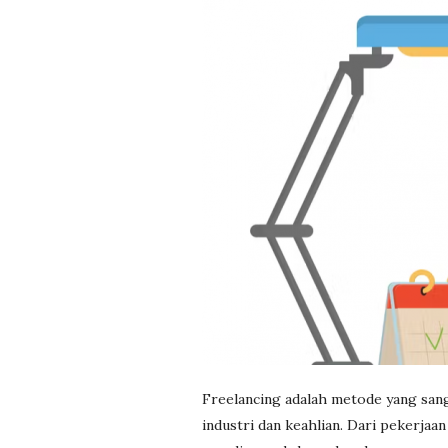
r
e
e
l
a
n
c
i
Freelancing adalah metode yang sang
n
industri dan keahlian. Dari pekerjaa