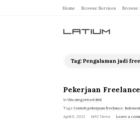
Home
Browse Services
Browse 
L
a
Tag: Pengalaman jadi fre
t
i
Pekerjaan Freelance
u
In
Uncategorized @id
Tags
Contoh pekerjaan freelance
,
Indonesi
m
April 5, 2022
1492 Views
Leave a com
F