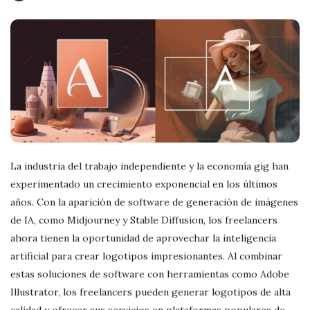
r
e
e
l
a
La industria del trabajo independiente y la economía gig han
experimentado un crecimiento exponencial en los últimos
n
años. Con la aparición de software de generación de imágenes
de IA, como Midjourney y Stable Diffusion, los freelancers
c
ahora tienen la oportunidad de aprovechar la inteligencia
artificial para crear logotipos impresionantes. Al combinar
i
estas soluciones de software con herramientas como Adobe
Illustrator, los freelancers pueden generar logotipos de alta
n
calidad y ofrecer sus servicios en plataformas populares de