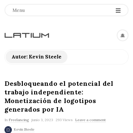
Menu
L
a
Autor:
Kevin Steele
t
i
Desbloqueando el potencial del
trabajo independiente:
u
Monetización de logotipos
generados por IA
m
In
Freelancing
junio 3, 2023
293 Views
Leave a comment
F
Kevin Steele