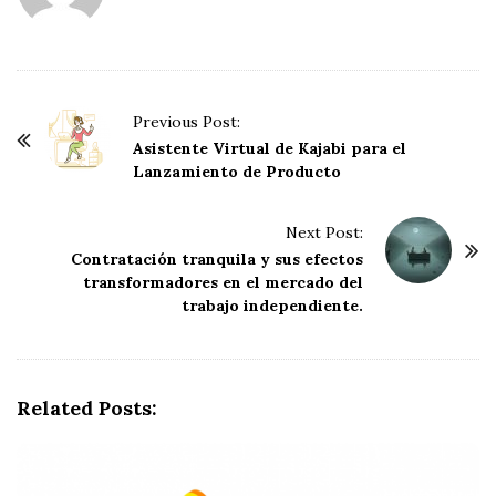
Previous Post:
P
Asistente Virtual de Kajabi para el
o
Lanzamiento de Producto
s
t
Next Post:
N
Contratación tranquila y sus efectos
transformadores en el mercado del
a
trabajo independiente.
v
i
g
Related Posts:
a
t
i