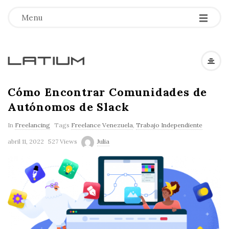
Menu
L
a
Cómo Encontrar Comunidades de
Autónomos de Slack
t
In
Freelancing
Tags
Freelance Venezuela
,
Trabajo Independiente
i
abril 11, 2022
527 Views
Julia
u
m
F