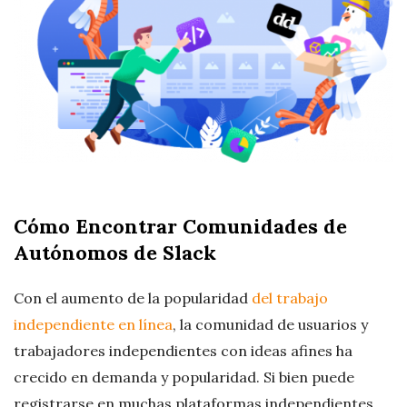
r
e
e
l
a
Cómo Encontrar Comunidades de
Autónomos de Slack
n
c
Con el aumento de la popularidad
del trabajo
independiente en línea
, la comunidad de usuarios y
i
trabajadores independientes con ideas afines ha
crecido en demanda y popularidad. Si bien puede
n
registrarse en muchas plataformas independientes